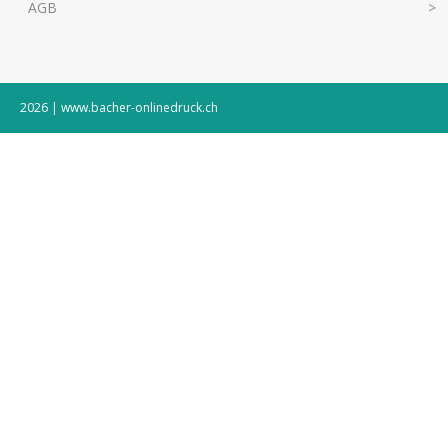
AGB
2026 | www.bacher-onlinedruck.ch