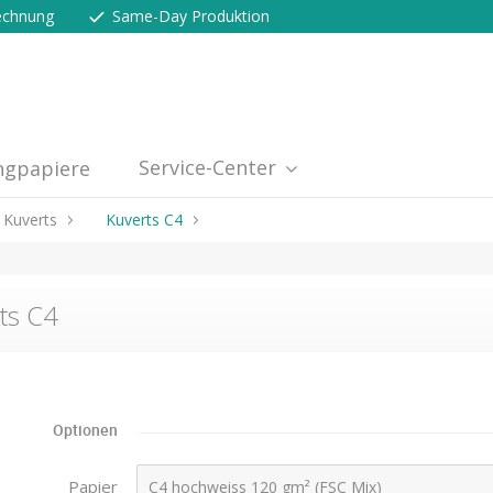
echnung
Same-Day Produktion
Service-Center
ngpapiere
Kuverts
Kuverts C4
ts C4
Optionen
Papier